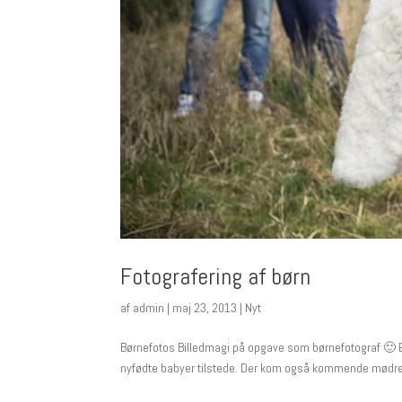
Fotografering af børn
af
admin
|
maj 23, 2013
|
Nyt
Børnefotos Billedmagi på opgave som børnefotograf 🙂 E
nyfødte babyer tilstede. Der kom også kommende mødr