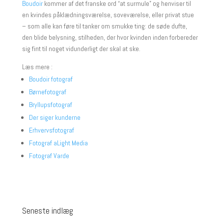
Boudoir
kommer af det franske ord “at surmule” og henviser til
en kvindes påklædningsværelse, soveværelse, eller privat stue
– som alle kan føre til tanker om smukke ting: de søde dufte,
den blide belysning, stilheden, der hvor kvinden inden forbereder
sig fint til noget vidunderligt der skal at ske.
Læs mere :
Boudoir fotograf
Børnefotograf
Bryllupsfotograf
Der siger kunderne
Erhvervsfotograf
Fotograf aLight Media
Fotograf Varde
Seneste indlæg