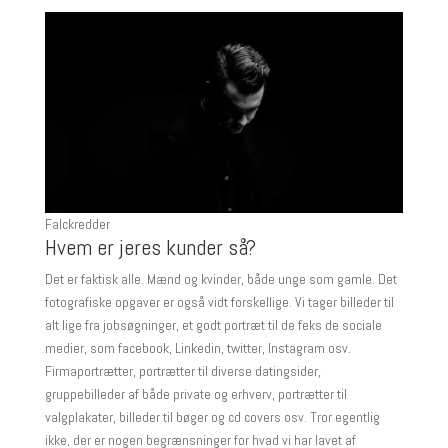
Falckredder
Hvem er jeres kunder så?
Det er faktisk alle. Mænd og kvinder, både unge som gamle. Det
fotografiske opgaver er også vidt forskellige. Vi tager billeder til
alt lige fra jobsøgninger, et godt portræt til de feks de sociale
medier, som facebook, Linkedin, twitter, Instagram osv.
Firmaportrætter, portrætter til diverse datingsider,
gruppebilleder af både private og erhverv, portrætter til
valgplakater, billeder til bøger og cd covers osv. Tror egentlig
ikke, der er nogen begrænsninger for hvad vi har lavet af