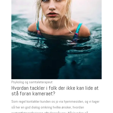
Psykolog og samtaleterapeut
Hvordan tackler i folk der ikke kan lide at
stå foran kameraet?
Som regel kontakter kunden os jo via hjemmesiden, og vi tager
så her en god dialog omkring hvilke ønsker, hvordan
portrætfotograferingen ofte foregår osv. Når kunden så