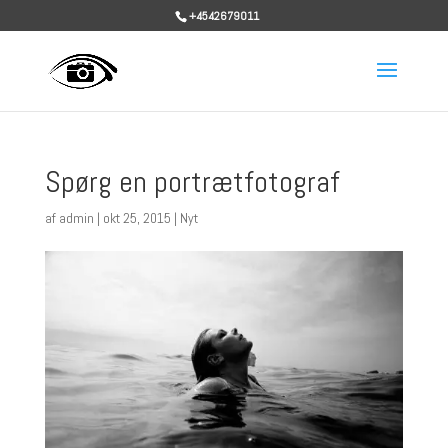
+4542679011
Spørg en portrætfotograf
af
admin
|
okt 25, 2015
|
Nyt